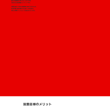
誰もが直感的に楽しむことができる
日本文化の体験型コンテンツです。
言語を超えて日本の価値観に触れられるため、
訪日外国人観光客からも高い人気を誇り、
新たな集客フックとして注目されています。
設置店様のメリット