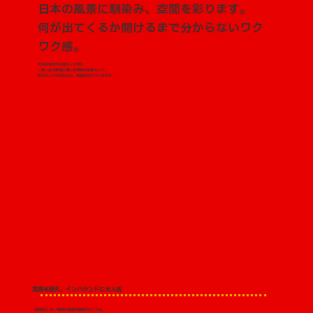
日本の風景に馴染み、空間を彩ります。
何が出てくるか開けるまで分からないワク
ワク感。
それは日本が大切にしてきた
一期一会の感覚に通じる特別な体験として、
訪れる人々の足を止め、笑顔を広げていきます。
言語を超え、インバウンドに大人気
「縁起玉」は、特別な知識や説明がなくても、